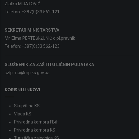
Zlatko MIJATOVIĆ
Telefon:
+387(0)33 562-121
SEKRETAR MINISTARSTVA
Mr. Elma PERTEŠI-ŽUNIĆ dipl.pravnik
Telefon:
+387(0)33 562-123
SLUŽBENIK ZA ZAŠTITU LIČNIH PODATAKA
szlp.mp@mp.ks.gov.ba
KORISNI LINKOVI
Skupština KS
Vlada KS
Privredna komora FBiH
Privredna komora KS
Turistička zajednica KS