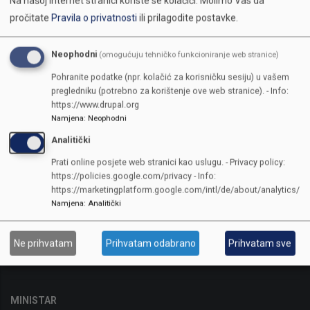
Na našoj internet stranici koriste se kolačići.
Molimo Vas da
pročitate
Pravila o privatnosti
ili prilagodite postavke.
Neophodni
(omogućuju tehničko funkcioniranje web stranice)
Pohranite podatke (npr. kolačić za korisničku sesiju) u vašem
pregledniku (potrebno za korištenje ove web stranice). - Info:
https://www.drupal.org
Namjena
:
Neophodni
Analitički
Prati online posjete web stranici kao uslugu. - Privacy policy:
https://policies.google.com/privacy - Info:
https://marketingplatform.google.com/intl/de/about/analytics/
Namjena
:
Analitički
Sarajevo, Reisa Džemaludina Čauševića 1
Telefon:
+387(0)33 562-122
Fax:
387(0)33 562-226
Ne prihvatam
Prihvatam odabrano
Prihvatam sve
ID Broj:
4200665710002
MINISTAR