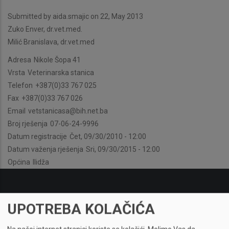
Submitted by
aida.smajic
on 22, May 2013
Zuko Enver, dr.vet.med.
Milić Branislava, dr.vet.med
Adresa
Nikole Šopa 41
Vrsta
Veterinarska stanica
Telefon
+387(0)33 767 025
Fax
+387(0)33 767 026
Email
vetstanicasa@bih.net.ba
Broj rješenja
07-06-24-9996
Datum registracije
Čet, 09/30/2010 - 12:00
Datum važenja rješenja
Sri, 09/30/2015 - 12:00
Općina
Ilidža
UPOTREBA KOLAČIĆA