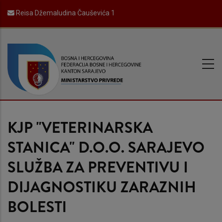
Skip
Reisa Džemaludina Čauševića 1
to
main
content
KJP "VETERINARSKA
STANICA" D.O.O. SARAJEVO
SLUŽBA ZA PREVENTIVU I
DIJAGNOSTIKU ZARAZNIH
BOLESTI