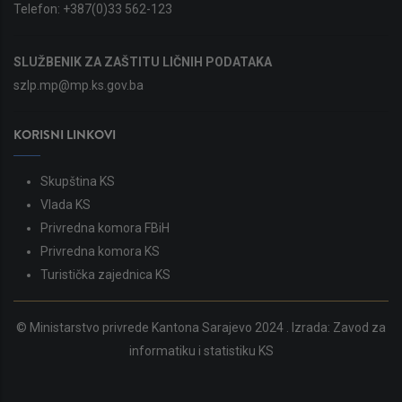
Telefon:
+387(0)33 562-123
SLUŽBENIK ZA ZAŠTITU LIČNIH PODATAKA
szlp.mp@mp.ks.gov.ba
KORISNI LINKOVI
Skupština KS
Vlada KS
Privredna komora FBiH
Privredna komora KS
Turistička zajednica KS
© Ministarstvo privrede Kantona Sarajevo 2024 . Izrada:
Zavod za
informatiku i statistiku KS