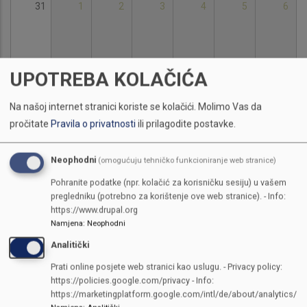
31
1
2
3
4
5
6
UPOTREBA KOLAČIĆA
Prikaži sve
→
Pregled po statusu
→
Na našoj internet stranici koriste se kolačići.
Molimo Vas da
pročitate
Pravila o privatnosti
ili prilagodite postavke.
Neophodni
(omogućuju tehničko funkcioniranje web stranice)
Pohranite podatke (npr. kolačić za korisničku sesiju) u vašem
pregledniku (potrebno za korištenje ove web stranice). - Info:
https://www.drupal.org
Namjena
:
Neophodni
Analitički
Prati online posjete web stranici kao uslugu. - Privacy policy:
https://policies.google.com/privacy - Info:
https://marketingplatform.google.com/intl/de/about/analytics/