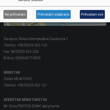
Namjena
:
Analitički
Ne prihvatam
Prihvatam odabrano
Prihvatam sve
Sarajevo, Reisa Džemaludina Čauševića 1
Telefon:
+387(0)33 562-122
Fax:
387(0)33 562-226
ID Broj:
4200665710002
MINISTAR
Zlatko MIJATOVIĆ
Telefon:
+387(0)33 562-121
SEKRETAR MINISTARSTVA
Mr. Elma PERTEŠI-ŽUNIĆ dipl.pravnik