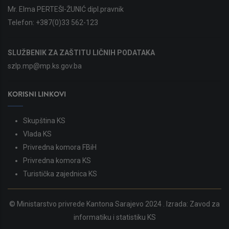
Mr. Elma PERTEŠI-ŽUNIĆ dipl.pravnik
Telefon:
+387(0)33 562-123
SLUŽBENIK ZA ZAŠTITU LIČNIH PODATAKA
szlp.mp@mp.ks.gov.ba
KORISNI LINKOVI
Skupština KS
Vlada KS
Privredna komora FBiH
Privredna komora KS
Turistička zajednica KS
© Ministarstvo privrede Kantona Sarajevo 2024 . Izrada:
Zavod za
informatiku i statistiku KS