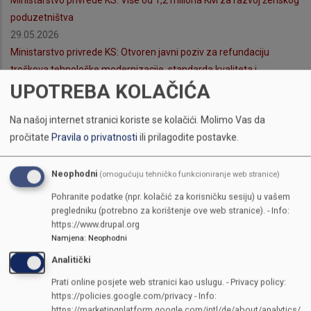
poduzetništva
29.05.2026
Ministarstvo privrede KS: Otvoren javni poziv za refundaciju
troškova tehnološke modernizacije, standarda kvaliteta i
UPOTREBA KOLAČIĆA
digitalizacije poslovanja
29.05.2026
Na našoj internet stranici koriste se kolačići.
Molimo Vas da
Ministarstvo privrede KS: 300.000 KM za podršku direktnim
pročitate
Pravila o privatnosti
ili prilagodite postavke.
stranim ulaganjima u Kantonu Sarajevo
21.05.2026
Otvoren javni poziv za podršku novoosnovanim poslovnim
Neophodni
(omogućuju tehničko funkcioniranje web stranice)
subjektima u KS
Pohranite podatke (npr. kolačić za korisničku sesiju) u vašem
21.05.2026
pregledniku (potrebno za korištenje ove web stranice). - Info:
https://www.drupal.org
Obavještenje o ispravci dijela Javnog poziva
Namjena
:
Neophodni
14.05.2026
Analitički
Objavljen prvi javni poziv za poticaj razvoju male privrede u 2026.
godini: 1,8 miliona KM za nova ulaganja i tehnološku modernizaciju
Prati online posjete web stranici kao uslugu. - Privacy policy:
privrede
https://policies.google.com/privacy - Info:
https://marketingplatform.google.com/intl/de/about/analytics/