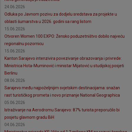
24.06.2026
Odluka po Javnom pozivu za dodjelu sredstava za projekte u
oblasti šumarstva u 2026. godini sa rang listom
15.06.2026
Otvoren Women 100 EXPO: Žensko poduzetništvo dobilo najveću
regionalnu pozornicu
15.06.2026
Kanton Sarajevo intenzivira povezivanje obrazovanja i privrede:
Ministrica Hota-Muminović i ministar Mijatović u studijskoj posjeti
Berlinu
08.06.2026
Sarajevo među najpoželjnijim svjetskim destinacijama: snažan
rast turističkog prometa i novo priznanje National Geographica
05.06.2026
Istraživanje na Aerodromu Sarajevo: 87% turista preporučilo bi
posjetu glavnom gradu BiH
04.06.2026
Ministarstvo privrede KS: Više od 1,2 miliona KM za razvoj ženskog