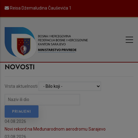
Skip
Reisa Džemaludina Čauševića 1
to
main
content
NOVOSTI
Vrsta aktuelnosti
04.08.2026
Novi rekord na Međunarodnom aerodromu Sarajevo
03.08.2026