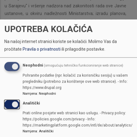
u Sarajevu" i vršenje nadzora nad zakonitosti rada ove Javne
ustanove, u okviru nadležnosti Ministarstva; izradu planova,
izvještaja, analiza, informacija i drugih materijala iz nadležnosti
UPOTREBA KOLAČIĆA
sektora; pripremu odgovora na pitanja i inicijative zastupnika
Skupštine Kantona Sarajevo iz nadležnosti sektora,
Na našoj internet stranici koriste se kolačići.
Molimo Vas da
predlaganje usmjeravanja finansijskih sredstava i njihovih
pročitate
Pravila o privatnosti
ili prilagodite postavke.
izvora namijenjenih za razvoj u oblastima iz nadležnosti
sektora i vršenje drugih stručnih poslova iz nadležnosti sektora.
Neophodni
(omogućuju tehničko funkcioniranje web stranice)
KONTAKTI
Pohranite podatke (npr. kolačić za korisničku sesiju) u vašem
pregledniku (potrebno za korištenje ove web stranice). - Info:
Reisa Džemaludina Čauševića 1
https://www.drupal.org
Namjena
:
Neophodni
POMOĆNIK MINISTRA
Analitički
Adnan Aganović
Telefon
387 33 562 119
Prati online posjete web stranici kao uslugu. - Privacy policy:
https://policies.google.com/privacy - Info:
adnan.aganovic@mp.ks.gov.ba
https://marketingplatform.google.com/intl/de/about/analytics/
Reisa Džemaludina Čauševića 1
Namjena
:
Analitički