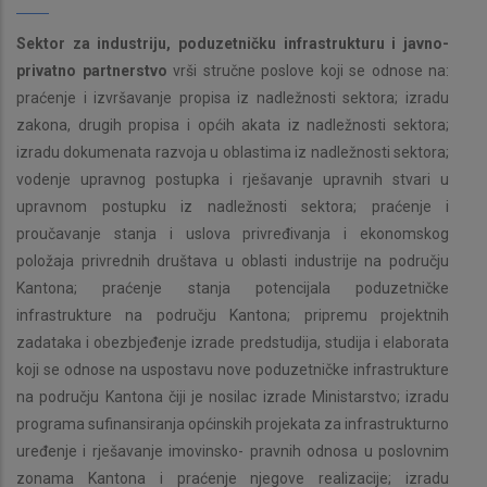
Sektor za industriju, poduzetničku infrastrukturu i javno-
privatno partnerstvo
vrši stručne poslove koji se odnose na:
praćenje i izvršavanje propisa iz nadležnosti sektora; izradu
zakona, drugih propisa i općih akata iz nadležnosti sektora;
izradu dokumenata razvoja u oblastima iz nadležnosti sektora;
vodenje upravnog postupka i rješavanje upravnih stvari u
upravnom postupku iz nadležnosti sektora; praćenje i
proučavanje stanja i uslova privređivanja i ekonomskog
položaja privrednih društava u oblasti industrije na području
Kantona; praćenje stanja potencijala poduzetničke
infrastrukture na području Kantona; pripremu projektnih
zadataka i obezbjeđenje izrade predstudija, studija i elaborata
koji se odnose na uspostavu nove poduzetničke infrastrukture
na području Kantona čiji je nosilac izrade Ministarstvo; izradu
programa sufinansiranja općinskih projekata za infrastrukturno
uređenje i rješavanje imovinsko- pravnih odnosa u poslovnim
zonama Kantona i praćenje njegove realizacije; izradu