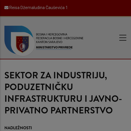
Skip
Reisa Džemaludina Čauševića 1
to
main
content
SEKTOR ZA INDUSTRIJU,
PODUZETNIČKU
INFRASTRUKTURU I JAVNO-
PRIVATNO PARTNERSTVO
NADLEŽNOSTI