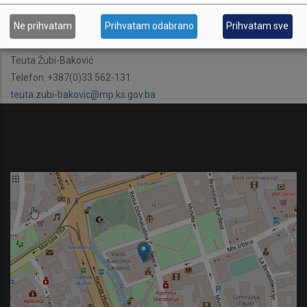
Odjeljenje za pravne poslove
Ne prihvatam
Prihvatam odabrano
Prihvatam sve
Šef Odjeljenja
Teuta Žubi-Baković
Telefon
+387(0)33 562-131
teuta.zubi-bakovic@mp.ks.gov.ba