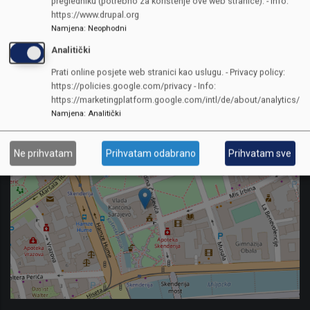
pregledniku (potrebno za korištenje ove web stranice). - Info:
Link na web
https://www.drupal.org
Namjena
:
Neophodni
Analitički
Prati online posjete web stranici kao uslugu. - Privacy policy:
https://policies.google.com/privacy - Info:
https://marketingplatform.google.com/intl/de/about/analytics/
Namjena
:
Analitički
Ne prihvatam
Prihvatam odabrano
Prihvatam sve