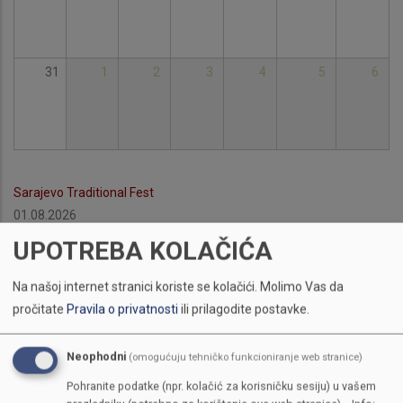
31
1
2
3
4
5
6
Sarajevo Traditional Fest
01.08.2026
Sarajevo Traditional Fest je manifestacija usmjerena na promociju
UPOTREBA KOLAČIĆA
tradicije, običaja i lokalnih proizvoda. Projekat uključuje
prezentaciju domaćih proizvoda, kulturne sadržaje i promotivne
Na našoj internet stranici koriste se kolačići.
Molimo Vas da
aktivnosti. Realizacijom manifestacije doprinosi se razvoju
pročitate
Pravila o privatnosti
ili prilagodite postavke.
turizma i promociji lokalne ekonomije Kantona Sarajevo.
Neophodni
(omogućuju tehničko funkcioniranje web stranice)
Udruženje Beri se
Pohranite podatke (npr. kolačić za korisničku sesiju) u vašem
Više informcija