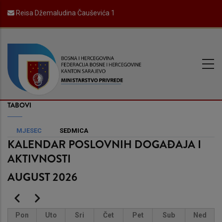
Skip
Reisa Džemaludina Čauševića 1
to
main
content
TABOVI
PRIMARNI
MJESEC
SEDMICA
KALENDAR POSLOVNIH DOGAĐAJA I
TABOVI
AKTIVNOSTI
AUGUST 2026
PAGINATION
Prethodni
Sljedeći
Pon
Uto
Sri
Čet
Pet
Sub
Ned