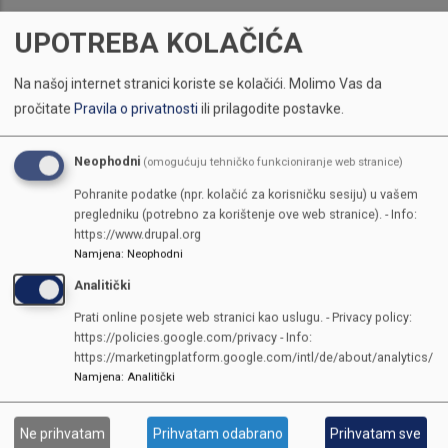
UPOTREBA KOLAČIĆA
Na našoj internet stranici koriste se kolačići.
Molimo Vas da
pročitate
Pravila o privatnosti
ili prilagodite postavke.
Neophodni
(omogućuju tehničko funkcioniranje web stranice)
Pohranite podatke (npr. kolačić za korisničku sesiju) u vašem
pregledniku (potrebno za korištenje ove web stranice). - Info:
https://www.drupal.org
Namjena
:
Neophodni
Analitički
Prati online posjete web stranici kao uslugu. - Privacy policy:
https://policies.google.com/privacy - Info:
https://marketingplatform.google.com/intl/de/about/analytics/
Namjena
:
Analitički
Ne prihvatam
Prihvatam odabrano
Prihvatam sve