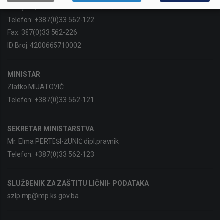
Sarajevo, Reisa Džemaludina Čauševića 1
Telefon:
+387(0)33 562-122
Fax:
387(0)33 562-226
ID Broj:
4200665710002
MINISTAR
Zlatko MIJATOVIĆ
Telefon:
+387(0)33 562-121
SEKRETAR MINISTARSTVA
Mr. Elma PERTEŠI-ŽUNIĆ dipl.pravnik
Telefon:
+387(0)33 562-123
SLUŽBENIK ZA ZAŠTITU LIČNIH PODATAKA
szlp.mp@mp.ks.gov.ba