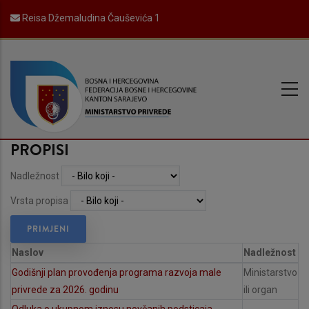
Skip
Reisa Džemaludina Čauševića 1
to
main
content
PROPISI
Nadležnost
Vrsta propisa
Naslov
Nadležnost
Godišnji plan provođenja programa razvoja male
Ministarstvo
privrede za 2026. godinu
ili organ
Odluka o ukupnom iznosu novčanih podsticaja,