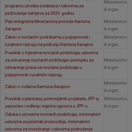
Ministarstvo
programu utroška sredstava i rokovima za
ili organ
podnošenje zahtjeva za 2025. godinu
Plan integriteta Ministarstva privrede Kantona
Ministarstvo
Sarajevo
ili organ
Zakon o novčanim podrškama u poljoprivredi i
Ministarstvo
ruralnom razvoju na području Kantona Sarajevo
ili organ
Pravilnik o mjerama novčanih podsticaja, uslovima
za ostvarenje novčanih podsticaja i postupku za
Ministarstvo
ostvarenje prava na novčane podsticaje u
ili organ
poljoprivredi i ruralnom razvoju
Ministarstvo
Zakon o vodama Kantona Sarajevo
ili organ
Pravilnik o planiranju potencijalnih projekata JPP-a,
Ministarstvo
uspostavi i vođenju registra ugovora o JPP-u
ili organ
Odluka o iznosima novčanih podsticaja, minimalnim
uslovima za početak proizvodnje, minimalnim
uslovima za investiranje i rokovima podnošenja