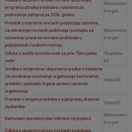
Ministarstvo
programu utroška sredstava i rokovima za
ili organ
podnošenje zahtjeva za 2026. godinu
Pravilnik o mjerama novčanih podsticaja, uslovima
za ostvarenje novčanih podsticaja i postupku za
Ministarstvo
ostvarenje prava na novčane podsticaje u
ili organ
poljoprivredi i ruralnom razvoju
Odluka o zaštiti izvorišta vode za piće "Djevojačke
Skupština
vode"
KS
Uredba o izmjenama i dopunama uredbe o načelima
za utvrđivanje unutrašnje organizacije kantonalnih,
Vlada KS
gradskih i općinskih organa uprave i upravnih
organizacija
Pravilnik o izmjeni pravilnika o ocjenjivanju državnih
Vlada KS
službenika
Ministarstvo
Kantonalni operativni plan odbrane od poplava
ili organ
Odluka o ukupnom iznosu novčanih podsticaja,