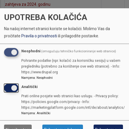
zahtjeva za 2024. godinu
Pravilnik o poklonima i reprezentaciji u Ministarstvu
UPOTREBA KOLAČIĆA
privrede KS
Pravilnik o materijalnom poslovanju u Ministarstvu
Na našoj internet stranici koriste se kolačići.
Molimo Vas da
privrede KS
pročitate
Pravila o privatnosti
ili prilagodite postavke.
Pravilnik o materijalnom poslovanju u Ministarstvu
privrede KS
Neophodni
(omogućuju tehničko funkcioniranje web stranice)
Pravilnik o internim kontrolama i internim kontrolnim
Pohranite podatke (npr. kolačić za korisničku sesiju) u vašem
postupcima u Ministarstvu privrede KS
pregledniku (potrebno za korištenje ove web stranice). - Info:
https://www.drupal.org
Pravilnik o javnim nabavkama u Ministarstvu
Namjena
:
Neophodni
privrede KS
Analitički
Pravilnik o stručnom usavršavanju zaposlenika
Ministarstva privrede KS
Prati online posjete web stranici kao uslugu. - Privacy policy:
https://policies.google.com/privacy - Info:
https://marketingplatform.google.com/intl/de/about/analytics/
PAGINATION
CURRENT
1
STRANA
2
STRANA
3
STRANA
4
STRANA
5
STRANA
6
STRANA
7
STRANA
8
Namjena
:
Analitički
…
PAGE
STRANA
9
NEXT
››
LAST
LAST »