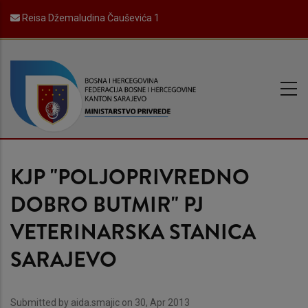
Skip
Reisa Džemaludina Čauševića 1
to
main
content
KJP "POLJOPRIVREDNO
DOBRO BUTMIR" PJ
VETERINARSKA STANICA
SARAJEVO
Submitted by
aida.smajic
on 30, Apr 2013