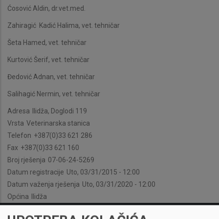
Ćosović Aldin, dr.vet.med.
Zahiragić Kadić Halima, vet. tehničar
Šeta Hamed, vet. tehničar
Kurtović Šerif, vet. tehničar
Đedović Adnan, vet. tehničar
Salihagić Nermin, vet. tehničar
Adresa
Ilidža, Doglodi 119
Vrsta
Veterinarska stanica
Telefon
+387(0)33 621 286
Fax
+387(0)33 621 160
Broj rješenja
07-06-24-5269
Datum registracije
Uto, 03/31/2015 - 12:00
Datum važenja rješenja
Uto, 03/31/2020 - 12:00
Općina
Ilidža