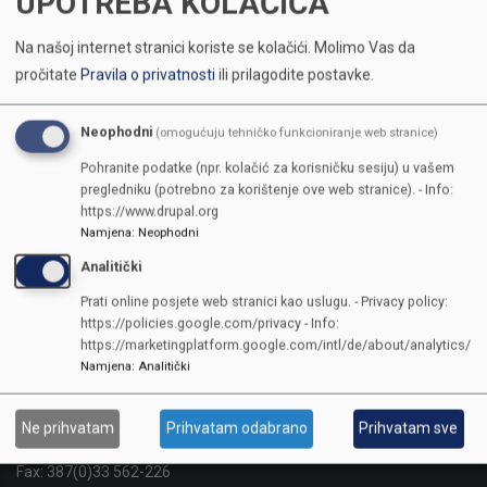
UPOTREBA KOLAČIĆA
Na našoj internet stranici koriste se kolačići.
Molimo Vas da
pročitate
Pravila o privatnosti
ili prilagodite postavke.
Neophodni
(omogućuju tehničko funkcioniranje web stranice)
Pohranite podatke (npr. kolačić za korisničku sesiju) u vašem
pregledniku (potrebno za korištenje ove web stranice). - Info:
https://www.drupal.org
Namjena
:
Neophodni
Analitički
Prati online posjete web stranici kao uslugu. - Privacy policy:
https://policies.google.com/privacy - Info:
https://marketingplatform.google.com/intl/de/about/analytics/
Namjena
:
Analitički
Sarajevo, Reisa Džemaludina Čauševića 1
Ne prihvatam
Prihvatam odabrano
Prihvatam sve
Telefon:
+387(0)33 562-122
Fax:
387(0)33 562-226