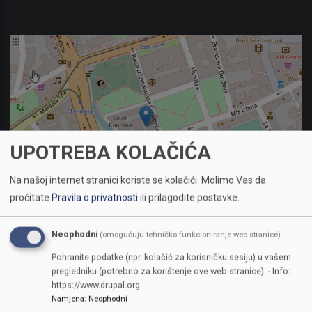
UPOTREBA KOLAČIĆA
Na našoj internet stranici koriste se kolačići.
Molimo Vas da
pročitate
Pravila o privatnosti
ili prilagodite postavke.
Neophodni
(omogućuju tehničko funkcioniranje web stranice)
Sarajevo, Reisa Džemaludina Čauševića 1
Pohranite podatke (npr. kolačić za korisničku sesiju) u vašem
pregledniku (potrebno za korištenje ove web stranice). - Info:
Telefon:
+387(0)33 562-122
https://www.drupal.org
Fax:
387(0)33 562-226
Namjena
:
Neophodni
ID Broj:
4200665710002