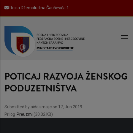
Skip
Reisa Džemaludina Čauševića 1
to
main
content
POTICAJ RAZVOJA ŽENSKOG
PODUZETNIŠTVA
Submitted by
aida.smajic
on 17, Jun 2019
Prilog
Preuzmi
(30.02 KB)