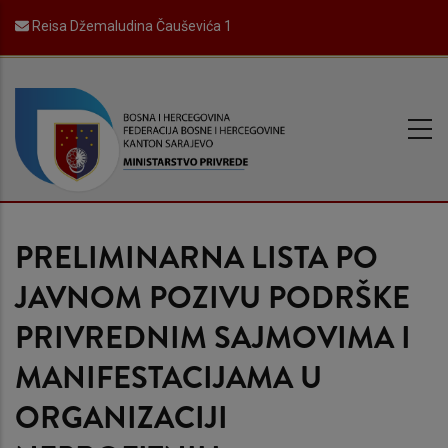
Skip
Reisa Džemaludina Čauševića 1
to
main
content
PRELIMINARNA LISTA PO
JAVNOM POZIVU PODRŠKE
PRIVREDNIM SAJMOVIMA I
MANIFESTACIJAMA U
ORGANIZACIJI