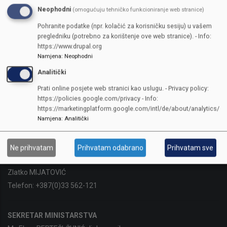
Neophodni
(omogućuju tehničko funkcioniranje web stranice)
Pohranite podatke (npr. kolačić za korisničku sesiju) u vašem
pregledniku (potrebno za korištenje ove web stranice). - Info:
https://www.drupal.org
Namjena
:
Neophodni
ENJA/FONDACIJA
Analitički
Prati online posjete web stranici kao uslugu. - Privacy policy:
Sarajevo, Reisa Džemaludina Čauševića 1
https://policies.google.com/privacy - Info:
Telefon:
+387(0)33 562-122
https://marketingplatform.google.com/intl/de/about/analytics/
Fax:
387(0)33 562-226
Namjena
:
Analitički
ID Broj:
4200665710002
Ne prihvatam
Prihvatam odabrano
Prihvatam sve
MINISTAR
Zlatko MIJATOVIĆ
Telefon:
+387(0)33 562-121
SEKRETAR MINISTARSTVA