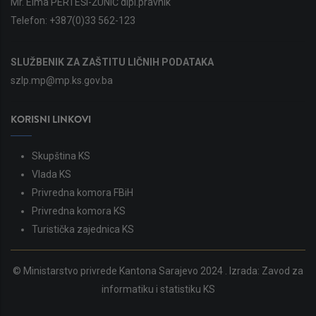
Mr. Elma PERTEŠI-ŽUNIĆ dipl.pravnik
Telefon:
+387(0)33 562-123
SLUŽBENIK ZA ZAŠTITU LIČNIH PODATAKA
szlp.mp@mp.ks.gov.ba
KORISNI LINKOVI
Skupština KS
Vlada KS
Privredna komora FBiH
Privredna komora KS
Turistička zajednica KS
© Ministarstvo privrede Kantona Sarajevo 2024 . Izrada:
Zavod za
informatiku i statistiku KS