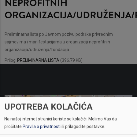
NEPROFITNIH
ORGANIZACIJA/UDRUŽENJA/
Preliminarna lista po Javnom pozivu podrške privrednim
sajmovima i manifestacijama u organizaciji neprofitnih
organizacija/udruženja/fondacija
Prilog
PRELIMINARNA LISTA
(396.79 KB)
UPOTREBA KOLAČIĆA
Na našoj internet stranici koriste se kolačići.
Molimo Vas da
pročitate
Pravila o privatnosti
ili prilagodite postavke.