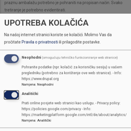
praznu ambalažu potrebno je pohraniti na propisan način. Svako
tretiranje je potrebno evidentirati.
Insekticide koristiti u večernjim satima. Obavijestiti pčelare da će
UPOTREBA KOLAČIĆA
se obaviti tretman zaštitnim sredstvima.
Na našoj internet stranici koriste se kolačići.
Molimo Vas da
pročitate
Pravila o privatnosti
ili prilagodite postavke.
Neophodni
(omogućuju tehničko funkcioniranje web stranice)
Pohranite podatke (npr. kolačić za korisničku sesiju) u vašem
pregledniku (potrebno za korištenje ove web stranice). - Info:
https://www.drupal.org
Namjena
:
Neophodni
Analitički
Prati online posjete web stranici kao uslugu. - Privacy policy:
https://policies.google.com/privacy - Info:
https://marketingplatform.google.com/intl/de/about/analytics/
Namjena
:
Analitički