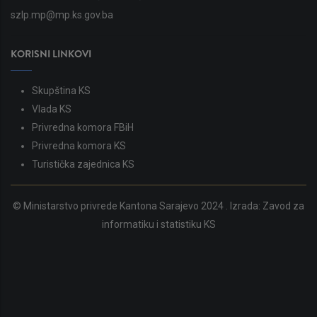
szlp.mp@mp.ks.gov.ba
KORISNI LINKOVI
Skupština KS
Vlada KS
Privredna komora FBiH
Privredna komora KS
Turistička zajednica KS
© Ministarstvo privrede Kantona Sarajevo 2024 . Izrada:
Zavod za
informatiku i statistiku KS