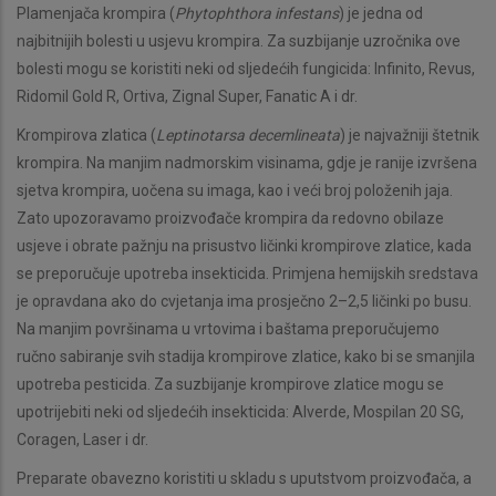
Plamenjača krompira (
Phytophthora infestans
) je jedna od
najbitnijih bolesti u usjevu krompira. Za suzbijanje uzročnika ove
bolesti mogu se koristiti neki od sljedećih fungicida: Infinito, Revus,
Ridomil Gold R, Ortiva, Zignal Super, Fanatic A i dr.
Krompirova zlatica (
Leptinotarsa decemlineata
) je najvažniji štetnik
krompira. Na manjim nadmorskim visinama, gdje je ranije izvršena
sjetva krompira, uočena su imaga, kao i veći broj položenih jaja.
Zato upozoravamo proizvođače krompira da redovno obilaze
usjeve i obrate pažnju na prisustvo ličinki krompirove zlatice, kada
se preporučuje upotreba insekticida. Primjena hemijskih sredstava
je opravdana ako do cvjetanja ima prosječno 2–2,5 ličinki po busu.
Na manjim površinama u vrtovima i baštama preporučujemo
ručno sabiranje svih stadija krompirove zlatice, kako bi se smanjila
upotreba pesticida. Za suzbijanje krompirove zlatice mogu se
upotrijebiti neki od sljedećih insekticida: Alverde, Mospilan 20 SG,
Coragen, Laser i dr.
Preparate obavezno koristiti u skladu s uputstvom proizvođača, a