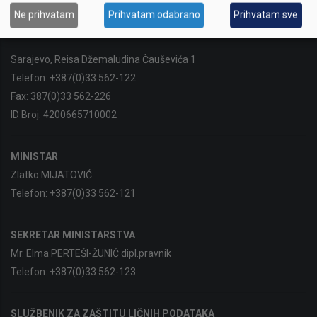
Ne prihvatam
Prihvatam odabrano
Prihvatam sve
Sarajevo, Reisa Džemaludina Čauševića 1
Telefon:
+387(0)33 562-122
Fax:
387(0)33 562-226
ID Broj:
4200665710002
MINISTAR
Zlatko MIJATOVIĆ
Telefon:
+387(0)33 562-121
SEKRETAR MINISTARSTVA
Mr. Elma PERTEŠI-ŽUNIĆ dipl.pravnik
Telefon:
+387(0)33 562-123
SLUŽBENIK ZA ZAŠTITU LIČNIH PODATAKA