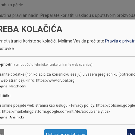
nih za pčele.
nuti na pravilan način. Preparate koristiti u skladu s uputstvom proizvođ
REBA KOLAČIĆA
net stranici koriste se kolačići.
Molimo Vas da pročitate
Pravila o privat
ostavke.
ophodni
(omogućuju tehničko funkcioniranje web stranice)
ranite podatke (npr. kolačić za korisničku sesiju) u vašem pregledniku (potrebno
Sarajevo, Reisa Džemaludina Čau
web stranice). - Info: https://www.drupal.org
Telefon:
+387(0)33 562-122
jena
:
Neophodni
Fax:
387(0)33 562-226
litički
ID Broj:
4200665710002
i online posjete web stranici kao uslugu. - Privacy policy: https://policies.googl
o: https://marketingplatform.google.com/intl/de/about/analytics/
jena
:
Analitički
MINISTAR
Zlatko MIJATOVIĆ
Telefon:
+387(0)33 562-121
am
Prihvatam odabrano
Pri