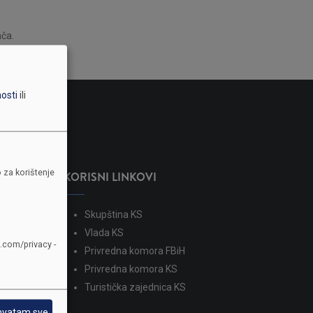
ača.
nosti
ili
 za korištenje
KORISNI LINKOVI
ševića 1
Skupština KS
Vlada KS
e.com/privacy -
Privredna komora FBiH
Privredna komora KS
Turistička zajednica KS
hvatam sve