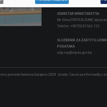
SEKRETAR MINISTARSTVA
Mr. Elma PERTEŠI-ŽUNIĆ dipl.prav
Telefon:
+387(0)33 562-123
SLUŽBENIK ZA ZAŠTITU LIČNI
PODATAKA
szlp.mp@mp.ks.gov.ba
rstvo privrede Kantona Sarajevo 2024 . Izrada:
Zavod za informatiku i st