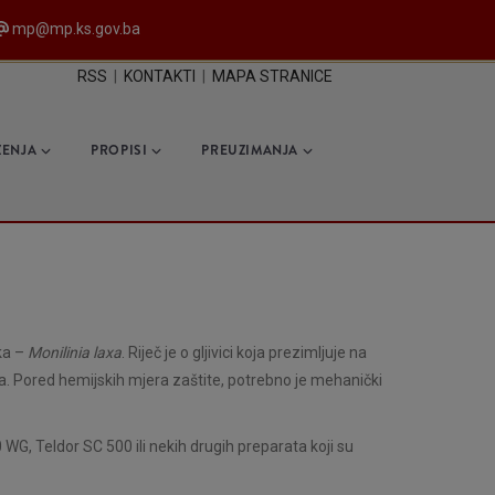
mp@mp.ks.gov.ba
Reisa Džemaludina Čaušev
RSS
|
KONTAKTI
|
MAPA STRANICE
ŽENJA
PROPISI
PREUZIMANJA
aka –
Monilinia laxa
. Riječ je o gljivici koja prezimljuje na
ja. Pored hemijskih mjera zaštite, potrebno je mehanički
WG, Teldor SC 500 ili nekih drugih preparata koji su