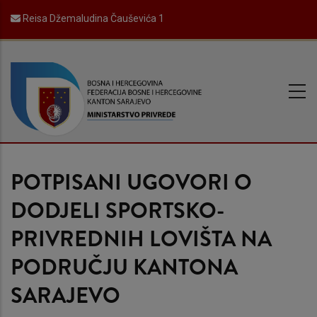
Skip
Reisa Džemaludina Čauševića 1
to
main
content
POTPISANI UGOVORI O
DODJELI SPORTSKO-
PRIVREDNIH LOVIŠTA NA
PODRUČJU KANTONA
SARAJEVO