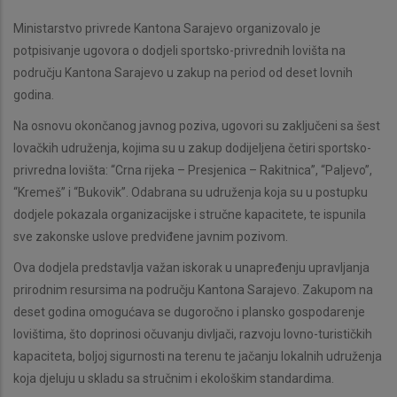
Ministarstvo privrede Kantona Sarajevo organizovalo je
potpisivanje ugovora o dodjeli sportsko-privrednih lovišta na
području Kantona Sarajevo u zakup na period od deset lovnih
godina.
Na osnovu okončanog javnog poziva, ugovori su zaključeni sa šest
lovačkih udruženja, kojima su u zakup dodijeljena četiri sportsko-
privredna lovišta: “Crna rijeka – Presjenica – Rakitnica”, “Paljevo”,
“Kremeš” i “Bukovik”. Odabrana su udruženja koja su u postupku
dodjele pokazala organizacijske i stručne kapacitete, te ispunila
sve zakonske uslove predviđene javnim pozivom.
Ova dodjela predstavlja važan iskorak u unapređenju upravljanja
prirodnim resursima na području Kantona Sarajevo. Zakupom na
deset godina omogućava se dugoročno i plansko gospodarenje
lovištima, što doprinosi očuvanju divljači, razvoju lovno-turističkih
kapaciteta, boljoj sigurnosti na terenu te jačanju lokalnih udruženja
koja djeluju u skladu sa stručnim i ekološkim standardima.