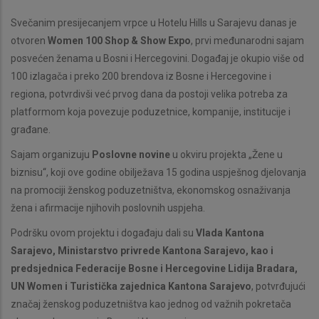
Svečanim presijecanjem vrpce u Hotelu Hills u Sarajevu danas je
otvoren
Women 100 Shop & Show Expo
, prvi međunarodni sajam
posvećen ženama u Bosni i Hercegovini. Događaj je okupio više od
100 izlagača i preko 200 brendova iz Bosne i Hercegovine i
regiona, potvrdivši već prvog dana da postoji velika potreba za
platformom koja povezuje poduzetnice, kompanije, institucije i
građane.
Sajam organizuju
Poslovne novine
u okviru projekta „Žene u
biznisu“, koji ove godine obilježava 15 godina uspješnog djelovanja
na promociji ženskog poduzetništva, ekonomskog osnaživanja
žena i afirmacije njihovih poslovnih uspjeha.
Podršku ovom projektu i događaju dali su
Vlada Kantona
Sarajevo, Ministarstvo privrede Kantona Sarajevo, kao i
predsjednica Federacije Bosne i Hercegovine Lidija Bradara,
UN Women i Turistička zajednica Kantona Sarajevo
, potvrđujući
značaj ženskog poduzetništva kao jednog od važnih pokretača