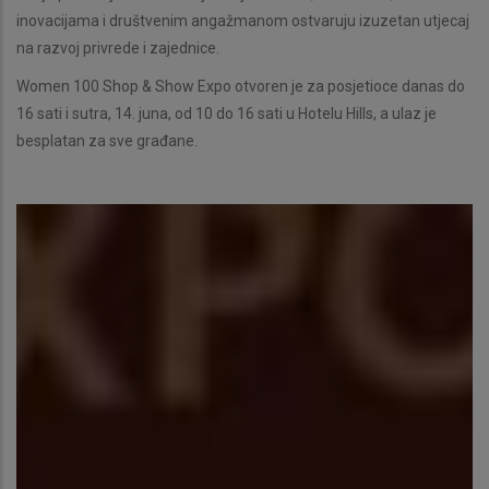
inovacijama i društvenim angažmanom ostvaruju izuzetan utjecaj
na razvoj privrede i zajednice.
Women 100 Shop & Show Expo otvoren je za posjetioce danas do
16 sati i sutra, 14. juna, od 10 do 16 sati u Hotelu Hills, a ulaz je
besplatan za sve građane.