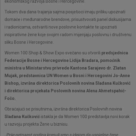
ekonomskog razvoja Bosne i Hercegovine.
Tokom dva dana trajanja sajma posjetioci imaju priliku upoznati
domaće i međunarodne brendove, prisustvovati panel diskusijama
i radionicama, ostvariti nove poslovne kontakte te upoznati
inspirativne žene koje svojim radom mijenjaju poslovnu i društvenu
sliku Bosne i Hercegovine.
Women 100 Shop & Show Expo svečano su otvorili
predsjednica
Federacije Bosne i Hercegovine Lidija Bradara, pomoćnik
ministra u Ministarstvu privrede Kantona Sarajevo dr. Zlatan
Mujak, predstavnica UN Women u Bosni i Hercegovini Jo-Anne
Bishop, izvršna direktorica Poslovnih novina Slađana Kučković
i direktorica projekata Poslovnih novina Alena Ahmetspahić-
Fočo.
Obraćajući se prisutnima, izvršna direktorica Poslovnih novina
Slađana Kučković
istakla je da Women 100 predstavlja novi korak
u razvoju projekta Žene u biznisu.
„Prije petnaest godina krenuli smo s idejom da uspješne žene