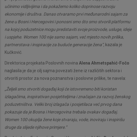
učinimo vidljivijima i da pokažemo koliko doprinose razvoju
ekonomije i društva. Danas otvaramo prvi međunarodni sajam za
žene u Bosni i Hercegovini i ponosni smo što smo stvorili platformu
na kojoj poduzetnice mogu predstaviti svoje proizvode, usluge, ideje
i uspjehe. Women 100 nije samo sajam, već mjesto novih prilika,
partnerstava i inspiracije za buduće generacije žena“,
kazala je
Kučković.
Direktorica projekata Poslovnih novina
Alena Ahmetspahić-Fočo
naglasila je da je cilj sajma povezati žene iz različitih sektora i
otvoriti prostor za nova poznanstva i poslovne prilike, te navela:
„Željeli smo stvoriti događaj koji će istovremeno biti koristan
izlagačima, inspirativan posjetiteljima i značajan za razvoj ženskog
poduzetništva. Veliki broj izlagača i posjetilaca već prvog dana
pokazuje da je Bosna i Hercegovina trebala ovakav događaj.
Women 100 okuplja žene koje stvaraju, vode, inoviraju i inspirišu
druge da slijede njihove primjere.“