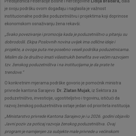
Predsjednica Federacije Bosne i Hercegovine
Lidija Bradara,
dala
je svoju podršku ovom događaju i naglasila je važnost
institucionalne podrške poduzetništvu i projektima koji doprinose
ekonomskom osnaživanju žena rekavši:
„Svako povezivanje i promocija kada je poduzetništvo u pitanju su
dobrodošli. Ekipa Poslovnih novina uvijek ima odlične ideje i
projekte, a ovoga puta me posebno veseli podrška poduzetnicama.
Mislim da će društvo imati višestrukih benefita sve većim razvojem
tzv. ženskog poduzetništva i na institucijama je da prate te
trendove.“
O konkretnim mjerama podrške govorio je pomoćnik ministra
privrede kantona Sarajevo
Dr. Zlatan Mujak
, iz Sektora za
poduzetništvo, investicije, ugostiteljstvo i trgovinu, ističući da
razvoj ženskog poduzetništva ostaje jedan od prioriteta institucija.
„Ministarstvo privrede Kantona Sarajevo je i u 2026. godini objavilo
Javni poziv za poticaj razvoja ženskog poduzetništva. Ovaj
program je namijenjen za subjekte male privrede u većinskom