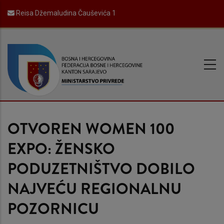
Skip
Reisa Džemaludina Čauševića 1
to
main
content
OTVOREN WOMEN 100
EXPO: ŽENSKO
PODUZETNIŠTVO DOBILO
NAJVEĆU REGIONALNU
POZORNICU