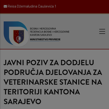
Skip
Reisa Džemaludina Čauševića 1
to
main
content
JAVNI POZIV ZA DODJELU
PODRUČJA DJELOVANJA ZA
VETERINARSKE STANICE NA
TERITORIJI KANTONA
SARAJEVO