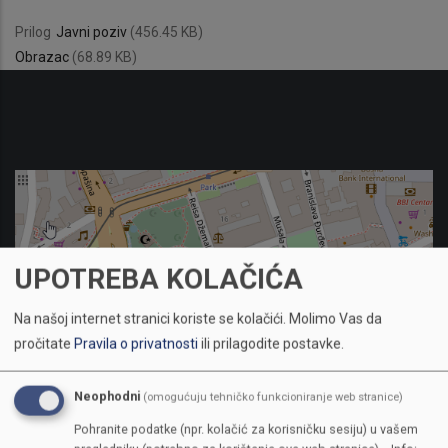
Prilog
Javni poziv
(456.45 KB)
Obrazac
(68.89 KB)
UPOTREBA KOLAČIĆA
Na našoj internet stranici koriste se kolačići.
Molimo Vas da
pročitate
Pravila o privatnosti
ili prilagodite postavke.
Neophodni
(omogućuju tehničko funkcioniranje web stranice)
Pohranite podatke (npr. kolačić za korisničku sesiju) u vašem