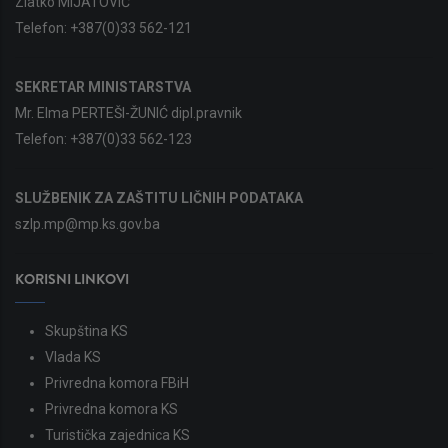
Zlatko MIJATOVIĆ
Telefon:
+387(0)33 562-121
SEKRETAR MINISTARSTVA
Mr. Elma PERTEŠI-ŽUNIĆ dipl.pravnik
Telefon:
+387(0)33 562-123
SLUŽBENIK ZA ZAŠTITU LIČNIH PODATAKA
szlp.mp@mp.ks.gov.ba
KORISNI LINKOVI
Skupština KS
Vlada KS
Privredna komora FBiH
Privredna komora KS
Turistička zajednica KS