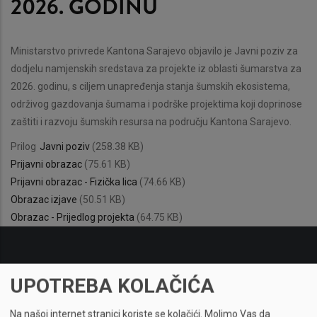
2026. GODINU
Ministarstvo privrede Kantona Sarajevo objavilo je Javni poziv za
dodjelu namjenskih sredstava za projekte iz oblasti šumarstva za
2026. godinu, s ciljem unapređenja stanja šumskih ekosistema,
održivog gazdovanja šumama i podrške projektima koji doprinose
zaštiti i razvoju šumskih resursa na području Kantona Sarajevo.
Prilog
Javni poziv
(258.38 KB)
Prijavni obrazac
(75.61 KB)
Prijavni obrazac - Fizička lica
(74.66 KB)
Obrazac izjave
(50.51 KB)
Obrazac - Prijedlog projekta
(64.75 KB)
UPOTREBA KOLAČIĆA
Na našoj internet stranici koriste se kolačići.
Molimo Vas da