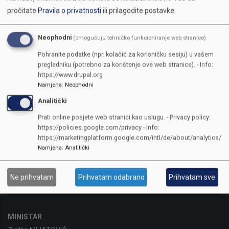
pročitate
Pravila o privatnosti
ili prilagodite postavke.
Neophodni
(omogućuju tehničko funkcioniranje web stranice)
Pohranite podatke (npr. kolačić za korisničku sesiju) u vašem
pregledniku (potrebno za korištenje ove web stranice). - Info:
https://www.drupal.org
Namjena
:
Neophodni
Analitički
Prati online posjete web stranici kao uslugu. - Privacy policy:
https://policies.google.com/privacy - Info:
https://marketingplatform.google.com/intl/de/about/analytics/
Sarajevo, Reisa Džemaludina Čauševića 1
Namjena
:
Analitički
Telefon:
+387(0)33 562-122
Fax:
387(0)33 562-226
Ne prihvatam
Prihvatam odabrano
Prihvatam sve
ID Broj:
4200665710002
MINISTAR