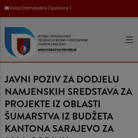
Skip
Reisa Džemaludina Čauševića 1
to
main
content
JAVNI POZIV ZA DODJELU
NAMJENSKIH SREDSTAVA ZA
PROJEKTE IZ OBLASTI
ŠUMARSTVA IZ BUDŽETA
KANTONA SARAJEVO ZA